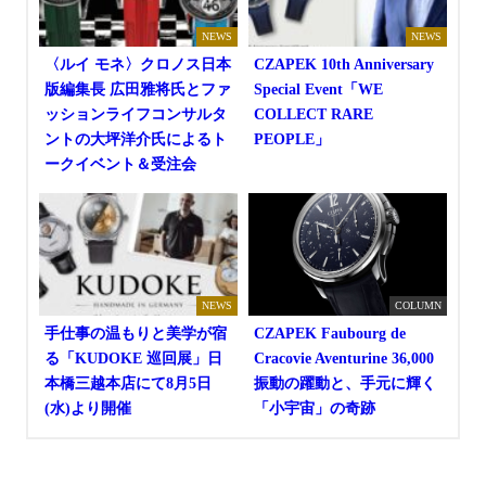
NEWS
NEWS
〈ルイ モネ〉クロノス日本
CZAPEK 10th Anniversary
版編集長 広田雅将氏とファ
Special Event「WE
ッションライフコンサルタ
COLLECT RARE
ントの大坪洋介氏によるト
PEOPLE」
ークイベント＆受注会
NEWS
COLUMN
手仕事の温もりと美学が宿
CZAPEK Faubourg de
る「KUDOKE 巡回展」日
Cracovie Aventurine 36,000
本橋三越本店にて8月5日
振動の躍動と、手元に輝く
(水)より開催
「小宇宙」の奇跡