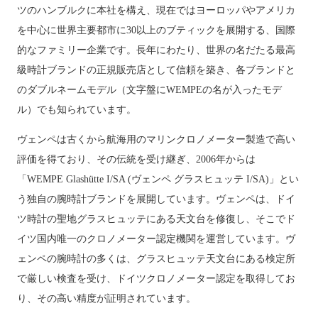
ツのハンブルクに本社を構え、現在ではヨーロッパやアメリカ
を中心に世界主要都市に30以上のブティックを展開する、国際
的なファミリー企業です。長年にわたり、世界の名だたる最高
級時計ブランドの正規販売店として信頼を築き、各ブランドと
のダブルネームモデル（文字盤にWEMPEの名が入ったモデ
ル）でも知られています。
ヴェンペは古くから航海用のマリンクロノメーター製造で高い
評価を得ており、その伝統を受け継ぎ、2006年からは
「WEMPE Glashütte I/SA (ヴェンペ グラスヒュッテ I/SA)」とい
う独自の腕時計ブランドを展開しています。ヴェンペは、ドイ
ツ時計の聖地グラスヒュッテにある天文台を修復し、そこでド
イツ国内唯一のクロノメーター認定機関を運営しています。ヴ
ェンペの腕時計の多くは、グラスヒュッテ天文台にある検定所
で厳しい検査を受け、ドイツクロノメーター認定を取得してお
り、その高い精度が証明されています。