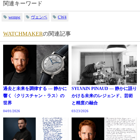
関連キーワード
wempe
ヴェンペ
CW4
WATCHMAKER
の関連記事
過去と未来を調律する ― 静かに
SYLVAIN PINAUD ― 静かに語り
響く〈クリスチャン・ラス〉の
かける未来のレジェンド、芸術
世界
と精度の融合
04/01/2026
03/23/2026