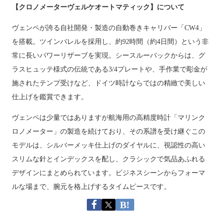
【クロノメーターヴェルケオートマティック】について
ヴェンペが誇る自社開発・製造の自動巻きキャリバー「CW4」
を搭載。ツインバレルを採用し、約92時間（約4日間）という非
常に長いパワーリザーブを実現。シースルーバックからは、グ
ラスヒュッテ様式の伝統である3/4プレートや、手作業で彫金が
施されたテンプ受けなど、ドイツ時計ならではの精緻で美しい
仕上げを鑑賞できます。
ヴェンペは少量ではありますが航海用の高精度時計「マリンク
ロノメーター」の製造を続けており、その系譜を受け継ぐこの
モデルは、シルバーメッキ仕上げのダイヤルに、視認性の高い
スリムな針とインデックスを配し、クラシックで気品あふれる
デザインにまとめられています。ビジネスシーンからフォーマ
ルな場まで、腕元を格上げするタイムピースです。