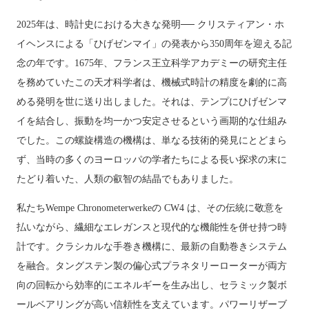
2025年は、時計史における大きな発明── クリスティアン・ホ
イヘンスによる「ひげゼンマイ」の発表から350周年を迎える記
念の年です。1675年、フランス王立科学アカデミーの研究主任
を務めていたこの天才科学者は、機械式時計の精度を劇的に高
める発明を世に送り出しました。それは、テンプにひげゼンマ
イを結合し、振動を均一かつ安定させるという画期的な仕組み
でした。この螺旋構造の機構は、単なる技術的発見にとどまら
ず、当時の多くのヨーロッパの学者たちによる長い探求の末に
たどり着いた、人類の叡智の結晶でもありました。
私たちWempe Chronometerwerkeの CW4 は、その伝統に敬意を
払いながら、繊細なエレガンスと現代的な機能性を併せ持つ時
計です。クラシカルな手巻き機構に、最新の自動巻きシステム
を融合。タングステン製の偏心式プラネタリーローターが両方
向の回転から効率的にエネルギーを生み出し、セラミック製ボ
ールベアリングが高い信頼性を支えています。パワーリザーブ