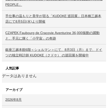
PEOPLE」
手仕事の温もりと美学が宿る「KUDOKE 巡回展」日本橋三越本
店にて8月5日(水)より開催
CZAPEK Faubourg de Cracovie Aventurine 36,000振動の躍動
と、手元に輝く「小宇宙」の奇跡
銀座三越本館6階＜シェルマン＞にて、8月3日（月）まで、ドイ
ツの独立時計師 KUDOKE（クドケ） の巡回展を開催中
人気記事
データはありません
アーカイブ
2026年8月