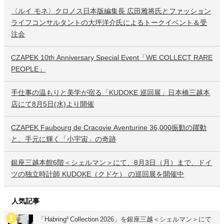
〈ルイ モネ〉クロノス日本版編集長 広田雅将氏とファッション
ライフコンサルタントの大坪洋介氏によるトークイベント＆受
注会
CZAPEK 10th Anniversary Special Event「WE COLLECT RARE
PEOPLE」
手仕事の温もりと美学が宿る「KUDOKE 巡回展」日本橋三越本
店にて8月5日(水)より開催
CZAPEK Faubourg de Cracovie Aventurine 36,000振動の躍動
と、手元に輝く「小宇宙」の奇跡
銀座三越本館6階＜シェルマン＞にて、8月3日（月）まで、ドイ
ツの独立時計師 KUDOKE（クドケ） の巡回展を開催中
人気記事
「Habring² Collection 2026」を銀座三越＜シェルマン＞にて