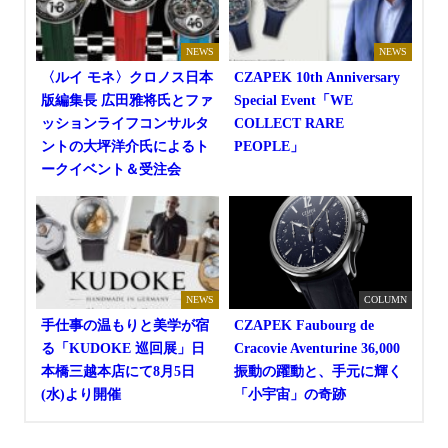
NEWS
NEWS
〈ルイ モネ〉クロノス日本
CZAPEK 10th Anniversary
版編集長 広田雅将氏とファ
Special Event「WE
ッションライフコンサルタ
COLLECT RARE
ントの大坪洋介氏によるト
PEOPLE」
ークイベント＆受注会
NEWS
COLUMN
手仕事の温もりと美学が宿
CZAPEK Faubourg de
る「KUDOKE 巡回展」日
Cracovie Aventurine 36,000
本橋三越本店にて8月5日
振動の躍動と、手元に輝く
(水)より開催
「小宇宙」の奇跡