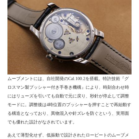
ムーブメントには、自社開発のCal.100.2を搭載。特許技術『グ
ロスマン製プッシャー付き手巻き機構』により、時刻合わせ時
にはリューズを引いても自動で元に戻り、秒針が停止して調整
モードに。調整後は4時位置のプッシャーを押すことで再始動す
る構造となっており、異物混入や針ズレを防ぐという、実用面
でも優れた設計がなされています。
あえて薄型化せず、低振動で設計されたロービートのムーブメ