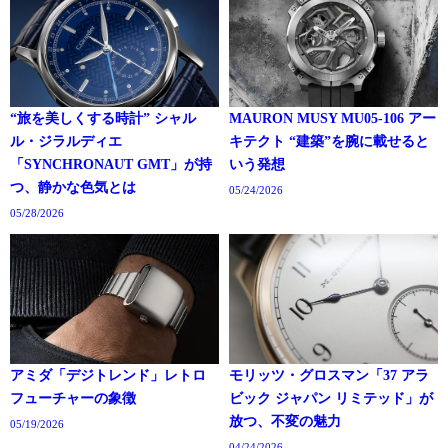
“旅を美しくする時計” シャル
MAURON MUSY MU05-106 アー
ル・ジラルディエ
キテクト “建築”を腕に載せると
「SYNCHRONAUT GMT」が持
いう発想
つ、静かな色気とは
05/24/2026
05/28/2026
アミダ「デジトレンド」レトロ
モリッツ・グロスマン「37 アラ
フューチャーの象徴
ビック ジャパン リミテッド」が
放つ、不変の魅力
05/19/2026
04/24/2026