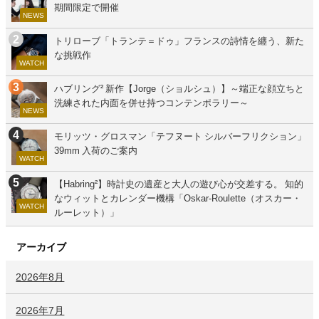
期間限定で開催
NEWS
トリローブ「トランテ＝ドゥ」フランスの詩情を纏う、新た
な挑戦作
WATCH
ハブリング² 新作【Jorge（ショルシュ）】～端正な顔立ちと
洗練された内面を併せ持つコンテンポラリー～
NEWS
モリッツ・グロスマン「テフヌート シルバーフリクション」
39mm 入荷のご案内
WATCH
【Habring²】時計史の遺産と大人の遊び心が交差する。 知的
なウィットとカレンダー機構「Oskar-Roulette（オスカー・
WATCH
ルーレット）」
アーカイブ
2026年8月
2026年7月