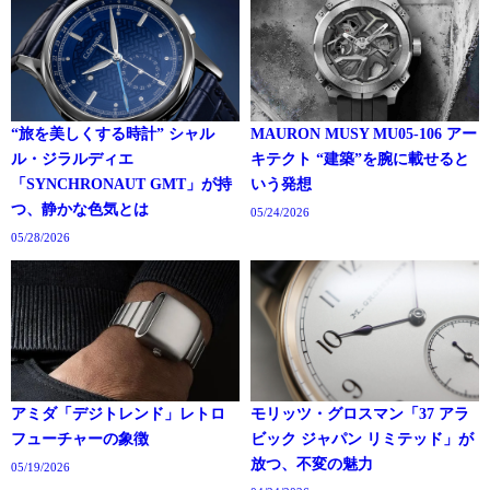
“旅を美しくする時計” シャル
MAURON MUSY MU05-106 アー
ル・ジラルディエ
キテクト “建築”を腕に載せると
「SYNCHRONAUT GMT」が持
いう発想
つ、静かな色気とは
05/24/2026
05/28/2026
アミダ「デジトレンド」レトロ
モリッツ・グロスマン「37 アラ
フューチャーの象徴
ビック ジャパン リミテッド」が
放つ、不変の魅力
05/19/2026