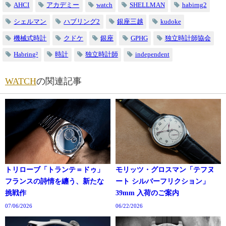
AHCI
アカデミー
watch
SHELLMAN
habirng2
シェルマン
ハブリング2
銀座三越
kudoke
機械式時計
クドケ
銀座
GPHG
独立時計師協会
Habring²
時計
独立時計師
independent
WATCH
の関連記事
トリローブ「トランテ＝ドゥ」
モリッツ・グロスマン「テフヌ
フランスの詩情を纏う、新たな
ート シルバーフリクション」
挑戦作
39mm 入荷のご案内
07/06/2026
06/22/2026