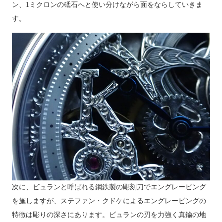
ン、1ミクロンの砥石へと使い分けながら面をならしていきま
す。
次に、ビュランと呼ばれる鋼鉄製の彫刻刀でエングレービング
を施しますが、ステファン・クドケによるエングレービングの
特徴は彫りの深さにあります。ビュランの刃を力強く真鍮の地