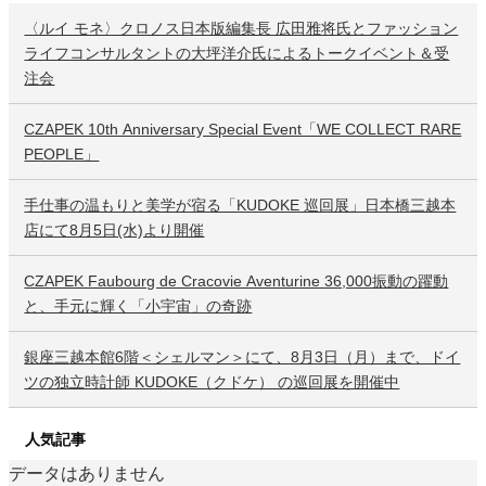
〈ルイ モネ〉クロノス日本版編集長 広田雅将氏とファッション
ライフコンサルタントの大坪洋介氏によるトークイベント＆受
注会
CZAPEK 10th Anniversary Special Event「WE COLLECT RARE
PEOPLE」
手仕事の温もりと美学が宿る「KUDOKE 巡回展」日本橋三越本
店にて8月5日(水)より開催
CZAPEK Faubourg de Cracovie Aventurine 36,000振動の躍動
と、手元に輝く「小宇宙」の奇跡
銀座三越本館6階＜シェルマン＞にて、8月3日（月）まで、ドイ
ツの独立時計師 KUDOKE（クドケ） の巡回展を開催中
人気記事
データはありません