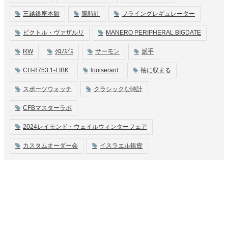
三越銀座本館
腕時計
フライングレギュレーター
ビクトル・ヴァザルリ
MANERO PERIPHERAL BIGDATE
RW
ｸﾛﾉｽｲｽ
サーモン
派手
CH-8753.1-LIBK
louiserard
袖に収まる
スポーツウォッチ
クラシックな時計
CFBマスターラボ
2024レイモンド・ウェイルウィンターフェア
カスタムオーダー会
イスラエル銀貨