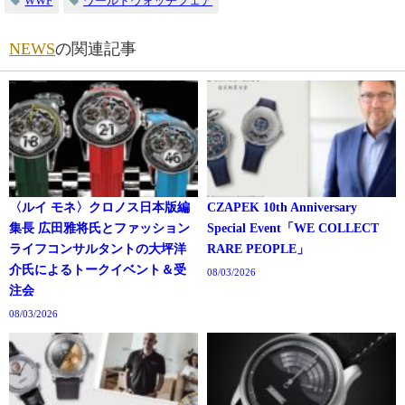
WWF
ワールドウォッチフェア
NEWS
の関連記事
〈ルイ モネ〉クロノス日本版編
CZAPEK 10th Anniversary
集長 広田雅将氏とファッション
Special Event「WE COLLECT
ライフコンサルタントの大坪洋
RARE PEOPLE」
介氏によるトークイベント＆受
08/03/2026
注会
08/03/2026