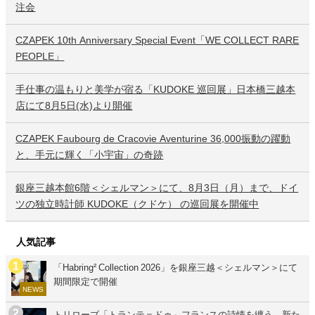
注会
CZAPEK 10th Anniversary Special Event「WE COLLECT RARE
PEOPLE」
手仕事の温もりと美学が宿る「KUDOKE 巡回展」日本橋三越本
店にて8月5日(水)より開催
CZAPEK Faubourg de Cracovie Aventurine 36,000振動の躍動
と、手元に輝く「小宇宙」の奇跡
銀座三越本館6階＜シェルマン＞にて、8月3日（月）まで、ドイ
ツの独立時計師 KUDOKE（クドケ） の巡回展を開催中
人気記事
「Habring² Collection 2026」を銀座三越＜シェルマン＞にて
期間限定で開催
NEWS
トリローブ「トランテ＝ドゥ」フランスの詩情を纏う、新た