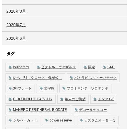
2020年8月
2020年7月
2020年6月
タグ
louiserard
ビクトル・ヴァザルリ
限定
GMT
レペ、F1、クロック、機械式、
パトラビ スキューバテック
3/4プレート
文字盤
プロミネンテ ソロテンポ
D.DORNBLÜTH & SOHN
年末のご挨拶
トンダ GT
MANERO PERIPHERAL BIGDATE
デコールセイコー
シルバーカット
power reserve
カスタムオーダー会