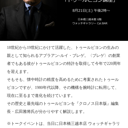
18世紀から19世紀にかけて活躍した、トゥールビヨンの生みの
親として知られるアブラアン-ルイ・ブレゲ。〈ブレゲ〉の創業
者でもある彼がトゥールビヨンの特許を取得して今年で220周年
を迎えます。
そもそも、懐中時計の精度を高めるために考案されたトゥール
ビヨンですが、1980年代以降、その機構を腕時計に転用して、
現在に至るまで進化を続けています。
その歴史と最先端のトゥールビヨンを『クロノス日本版』編集
長・広田雅将氏が分かりやすく解説します。
※トークイベントは、当日に日本橋三越本店 ウォッチギャラリ