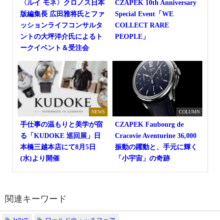
〈ルイ モネ〉クロノス日本
CZAPEK 10th Anniversary
版編集長 広田雅将氏とファ
Special Event「WE
ッションライフコンサルタ
COLLECT RARE
ントの大坪洋介氏によるト
PEOPLE」
ークイベント＆受注会
NEWS
COLUMN
手仕事の温もりと美学が宿
CZAPEK Faubourg de
る「KUDOKE 巡回展」日
Cracovie Aventurine 36,000
本橋三越本店にて8月5日
振動の躍動と、手元に輝く
(水)より開催
「小宇宙」の奇跡
関連キーワード