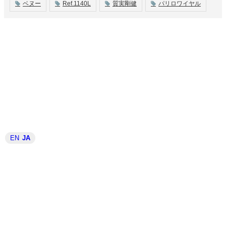
ベヌー
Ref.1140L
質実剛健
パリロワイヤル
EN
JA