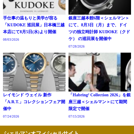
手仕事の温もりと美学が宿る
銀座三越本館6階＜シェルマン＞
「KUDOKE 巡回展」日本橋三越
にて、8月3日（月）まで、ドイ
本店にて8月5日(水)より開催
ツの独立時計師 KUDOKE（クド
ケ） の巡回展を開催中
08/03/2026
07/28/2026
レイモンド ウェイル 新作
「Habring² Collection 2026」を銀
「A.R.T.」コレクションフェア開
座三越＜シェルマン＞にて期間
催中
限定で開催
07/24/2026
07/15/2026
シェルマンオフィシャルサイト