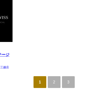
テージ
・三越店
1
2
3