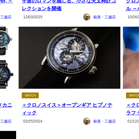
er, ～
宇宙のロマンを感じる、小さな天文時計コ
クロ
レクションを開催
ル ～
・三越店
12/03/2025
銀座・三越店
10/26/
WATCH
WATC
メカニ
＜クロノスイス＞オープンギア ヒプノテ
＜ク
ィック
ラフ
・三越店
03/25/2024
銀座・三越店
01/12/