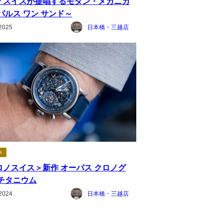
ノスイスが提唱するモダン・メカニカ
パルス ワン サンド～
2025
日本橋・三越店
H
ロノスイス＞新作 オーパス クロノグ
 チタニウム
2024
日本橋・三越店