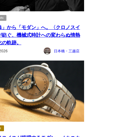
MN
典」から「モダン」へ。〈クロノスイ
が紡ぐ、機械式時計への変わらぬ情熱
化の軌跡。
2026
日本橋・三越店
H