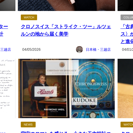
WATCH
COLU
ジター
クロノスイス「ストライク・ツー」ルツェ
「古
計
ルンの地から届く美学
ス〉
と進
・三越店
04/05/2026
日本橋・三越店
04/01/
NEWS
WATC