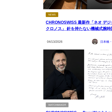
NEWS
CHRONOSWISS 最新作「ネオ デ
クロノス」 針を持たない機械式腕時
04/13/2026
日本橋
WATCHMAKER