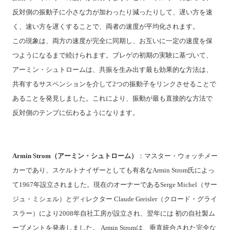
反対側の振動子に小さな力が加わったり減ったりして、遅い方を速
く、速い方を遅くすることで、両者の速度が平均化されます。
この現象は、両方の速度が完全に同期し、お互いに一定の速度を保
つようになるまで続けられます。ブレゲの初期の実験に基づいて、
アーミン・シュトロームは、共振を生み出す最も効果的な方法は、
共有するサスペンションを介して2つの振動子をリンクさせることで
あることを発見しました。これにより、振動が最も直接的な方法で
反対側のテンプに伝わるようになります。
Armin Strom（アーミン・シュトローム）
：マスター・ウォッチメー
カーであり、スケルトナイザーとしても有名なArmin Strom氏によっ
て1967年設立されました。現在のオーナーであるSerge Michel（サー
ジュ・ミシェル）とディレクター Claude Greisler（クロード・グライ
スラー）により2008年自社工房が設立され、翌年には 初の自社製ム
ーブメントを発表しました。 Armin Stromは、垂直統合された完全な