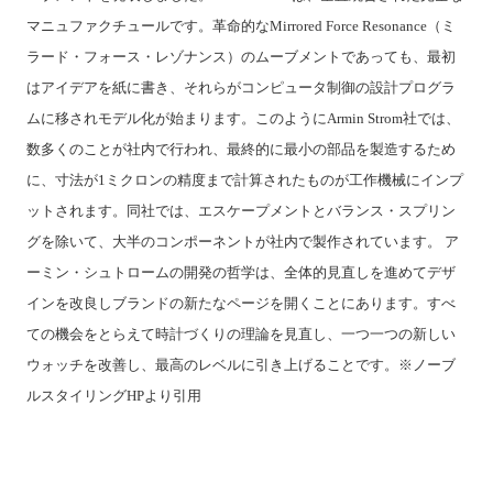
マニュファクチュールです。革命的なMirrored Force Resonance（ミ
ラード・フォース・レゾナンス）のムーブメントであっても、最初
はアイデアを紙に書き、それらがコンピュータ制御の設計プログラ
ムに移されモデル化が始まります。このようにArmin Strom社では、
数多くのことが社内で行われ、最終的に最小の部品を製造するため
に、寸法が1ミクロンの精度まで計算されたものが工作機械にインプ
ットされます。同社では、エスケープメントとバランス・スプリン
グを除いて、大半のコンポーネントが社内で製作されています。 ア
ーミン・シュトロームの開発の哲学は、全体的見直しを進めてデザ
インを改良しブランドの新たなページを開くことにあります。すべ
ての機会をとらえて時計づくりの理論を見直し、一つ一つの新しい
ウォッチを改善し、最高のレベルに引き上げることです。※ノーブ
ルスタイリングHPより引用