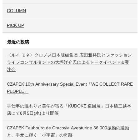
COLUMN
PICK UP
最近の投稿
〈ルイ モネ〉クロノス日本版編集長 広田雅将氏とファッション
ライフコンサルタントの大坪洋介氏によるトークイベント＆受
注会
CZAPEK 10th Anniversary Special Event「WE COLLECT RARE
PEOPLE」
手仕事の温もりと美学が宿る「KUDOKE 巡回展」日本橋三越本
店にて8月5日(水)より開催
CZAPEK Faubourg de Cracovie Aventurine 36,000振動の躍動
と、手元に輝く「小宇宙」の奇跡