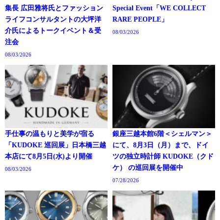
集長 広田雅将氏とファッション
Special Event「WE COLLECT
ライフコンサルタントの大坪洋
RARE PEOPLE」
介氏によるトークイベント＆受
08/03/2026
注会
08/03/2026
手仕事の温もりと美学が宿る
銀座三越本館6階＜シェルマン＞
「KUDOKE 巡回展」日本橋三越
にて、8月3日（月）まで、ドイ
本店にて8月5日(水)より開催
ツの独立時計師 KUDOKE（クド
ケ） の巡回展を開催中
08/03/2026
07/28/2026