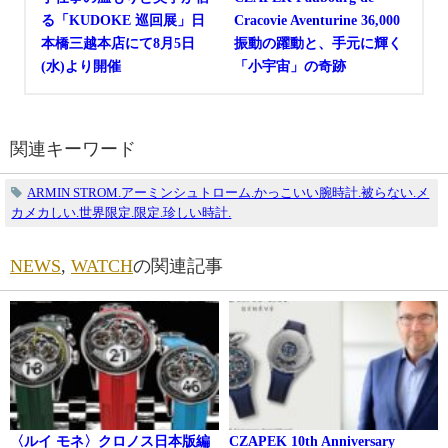
る「KUDOKE 巡回展」日
Cracovie Aventurine 36,000
本橋三越本店にて8月5日
振動の躍動と、手元に輝く
(水)より開催
「小宇宙」の奇跡
関連キーワード
ARMIN STROM.アーミンシュトローム.かっこいい腕時計.被らない.メ
カメカしい.世界限定.限定.珍しい時計.
NEWS
,
WATCH
の関連記事
〈ルイ モネ〉クロノス日本版編
CZAPEK 10th Anniversary