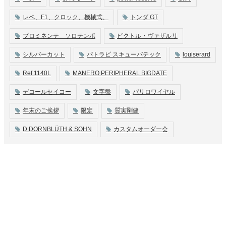
レペ、F1、クロック、機械式、
トンダ GT
プロミネンテ ソロテンポ
ビクトル・ヴァザルリ
シルバーカット
パトラビ スキューバテック
louiserard
Ref.1140L
MANERO PERIPHERAL BIGDATE
デコールセイコー
文字盤
パリロワイヤル
年末のご挨拶
限定
質実剛健
D.DORNBLÜTH & SOHN
カスタムオーダー会