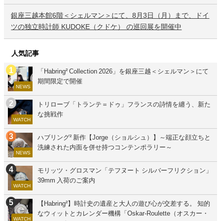
銀座三越本館6階＜シェルマン＞にて、8月3日（月）まで、ドイ
ツの独立時計師 KUDOKE（クドケ） の巡回展を開催中
人気記事
「Habring² Collection 2026」を銀座三越＜シェルマン＞にて
期間限定で開催
NEWS
トリローブ「トランテ＝ドゥ」フランスの詩情を纏う、新た
な挑戦作
WATCH
ハブリング² 新作【Jorge（ショルシュ）】～端正な顔立ちと
洗練された内面を併せ持つコンテンポラリー～
NEWS
モリッツ・グロスマン「テフヌート シルバーフリクション」
39mm 入荷のご案内
WATCH
【Habring²】時計史の遺産と大人の遊び心が交差する。 知的
なウィットとカレンダー機構「Oskar-Roulette（オスカー・
WATCH