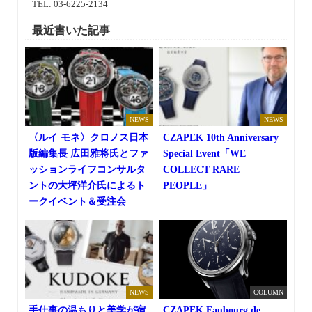
TEL: 03-6225-2134
最近書いた記事
NEWS
NEWS
〈ルイ モネ〉クロノス日本
CZAPEK 10th Anniversary
版編集長 広田雅将氏とファ
Special Event「WE
ッションライフコンサルタ
COLLECT RARE
ントの大坪洋介氏によるト
PEOPLE」
ークイベント＆受注会
NEWS
COLUMN
手仕事の温もりと美学が宿
CZAPEK Faubourg de