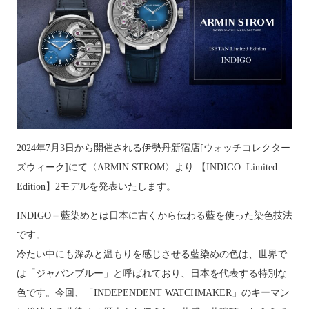
2024年
7
月
3
日から開催される伊勢丹新宿店
[
ウォッチコレクター
ズウィーク
]
にて〈
ARMIN STROM
〉
より
【INDIGO Limited
Edition】2モデルを発表いたします。
INDIGO
＝藍染めとは日本に古くから伝わる藍を使った染色技法
です。
冷たい中にも深みと温もりを感じさせる藍染めの色は、世界で
は「ジャパンブルー」と呼ばれており、日本を代表する特別な
色です。今回、「
INDEPENDENT WATCHMAKER
」のキーマン