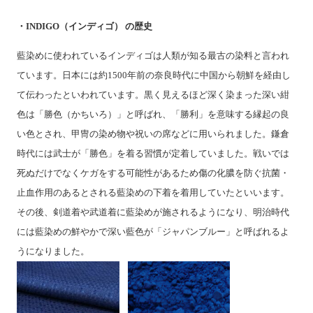
・INDIGO（インディゴ） の歴史
藍染めに使われているインディゴは人類が知る最古の染料と言われ
ています。日本には約1500年前の奈良時代に中国から朝鮮を経由し
て伝わったといわれています。黒く見えるほど深く染まった深い紺
色は「勝色（かちいろ）」と呼ばれ、「勝利」を意味する縁起の良
い色とされ、甲冑の染め物や祝いの席などに用いられました。鎌倉
時代には武士が「勝色」を着る習慣が定着していました。
戦いでは
死ぬだけでなくケガをする可能性があるため傷の化膿を防ぐ抗菌・
止血作用のあるとされる藍染めの下着を着用していたといいます。
その後、剣道着や武道着に藍染めが施されるようになり、明治時代
には藍染めの鮮やかで深い藍色が「ジャパンブルー」と呼ばれるよ
うになりました。