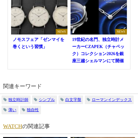
NEWS
NEWS
ノモスフェア「ゼンマイを
19世紀の名門、独立時計メ
巻くという習慣」
ーカーCZAPEK（チャペッ
ク）コレクション2026を銀
座三越シェルマンにて開催
関連キーワード
独立時計師
シンプル
白文字盤
ローマンインデックス
薄い
独自性
WATCH
の関連記事