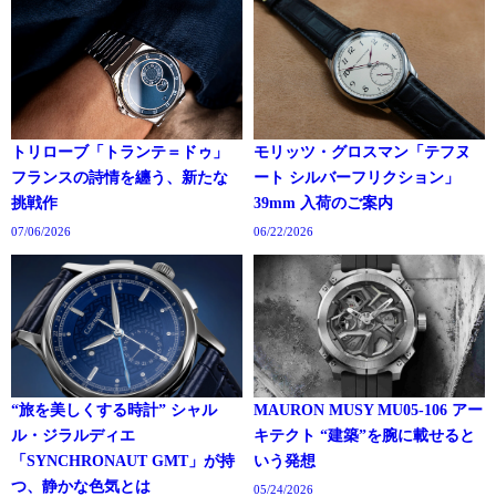
トリローブ「トランテ＝ドゥ」
モリッツ・グロスマン「テフヌ
フランスの詩情を纏う、新たな
ート シルバーフリクション」
挑戦作
39mm 入荷のご案内
07/06/2026
06/22/2026
“旅を美しくする時計” シャル
MAURON MUSY MU05-106 アー
ル・ジラルディエ
キテクト “建築”を腕に載せると
「SYNCHRONAUT GMT」が持
いう発想
つ、静かな色気とは
05/24/2026