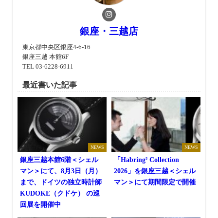
銀座・三越店
東京都中央区銀座4-6-16
銀座三越 本館6F
TEL 03-6228-6911
最近書いた記事
NEWS
NEWS
銀座三越本館6階＜シェル
「Habring² Collection
マン＞にて、8月3日（月）
2026」を銀座三越＜シェル
まで、ドイツの独立時計師
マン＞にて期間限定で開催
KUDOKE（クドケ） の巡
回展を開催中