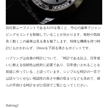
自社製ムーブメントであるA11Sを覗くと、中心の歯車でジャン
ピングセコンドを制御していることが分かります。毎秒小気味
良く動くこの歯車は見る者を魅了します。
特殊な機構を持つ時
計にもかかわらず、10mmを下回る薄さもポイントです。
ハブリングは自身の時計について、「時計である以上、日常使
いに耐える信頼性は絶対に必要であり、日常使いされることを
前提に作っている」と語っています。シンプルな時計の一言で
は語りつくせない視認性の良さや腕の収まりなども含めて、彼
らの手掛ける時計を
ぜひ店頭でご覧になってください。
Habring2