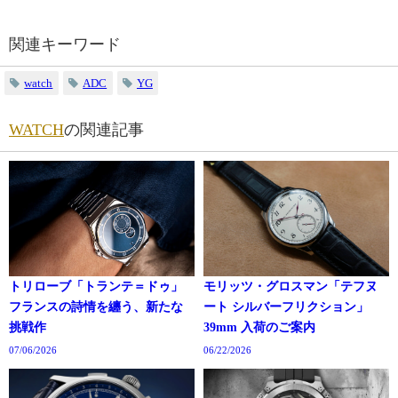
関連キーワード
watch
ADC
YG
WATCH
の関連記事
トリローブ「トランテ＝ドゥ」
モリッツ・グロスマン「テフヌ
フランスの詩情を纏う、新たな
ート シルバーフリクション」
挑戦作
39mm 入荷のご案内
07/06/2026
06/22/2026