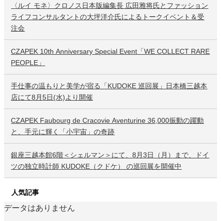
〈ルイ モネ〉クロノス日本版編集長 広田雅将氏とファッション
ライフコンサルタントの大坪洋介氏によるトークイベント＆受
注会
CZAPEK 10th Anniversary Special Event「WE COLLECT RARE
PEOPLE」
手仕事の温もりと美学が宿る「KUDOKE 巡回展」日本橋三越本
店にて8月5日(水)より開催
CZAPEK Faubourg de Cracovie Aventurine 36,000振動の躍動
と、手元に輝く「小宇宙」の奇跡
銀座三越本館6階＜シェルマン＞にて、8月3日（月）まで、ドイ
ツの独立時計師 KUDOKE（クドケ） の巡回展を開催中
人気記事
データはありません