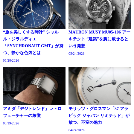
“旅を美しくする時計” シャル
MAURON MUSY MU05-106 アー
ル・ジラルディエ
キテクト “建築”を腕に載せると
「SYNCHRONAUT GMT」が持
いう発想
つ、静かな色気とは
05/24/2026
05/28/2026
アミダ「デジトレンド」レトロ
モリッツ・グロスマン「37 アラ
フューチャーの象徴
ビック ジャパン リミテッド」が
放つ、不変の魅力
05/19/2026
04/24/2026