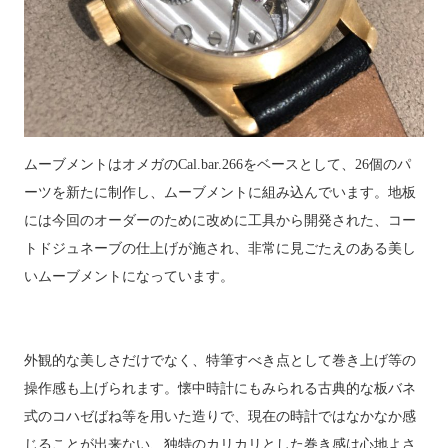
ムーブメントはオメガの
Cal.bar.266
をベースとして、
26
個のパ
ーツを新たに制作し、ムーブメントに組み込んでいます。地板
には今回のオーダーのために改めに工具から開発された、コー
トドジュネーブの仕上げが施され、非常に見ごたえのある美し
いムーブメントになっています。
外観的な美しさだけでなく、特筆すべき点として巻き上げ等の
操作感も上げられます。懐中時計にもみられる古典的な板バネ
式のコハゼばね等を用いた造りで、現在の時計ではなかなか感
じることが出来ない、独特のカリカリとした巻き感は心地よさ