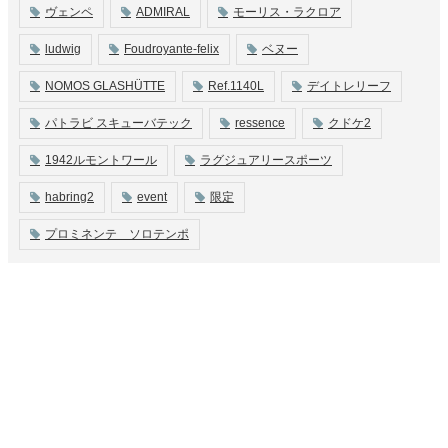
ヴェンペ
ADMIRAL
モーリス・ラクロア
ludwig
Foudroyante-felix
ベヌー
NOMOS GLASHÜTTE
Ref.1140L
デイトレリーフ
パトラビ スキューバテック
ressence
クドケ2
1942ルモントワール
ラグジュアリースポーツ
habring2
event
限定
プロミネンテ ソロテンポ