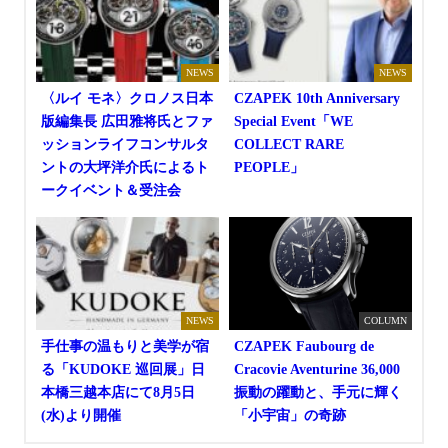
NEWS
NEWS
〈ルイ モネ〉クロノス日本
CZAPEK 10th Anniversary
版編集長 広田雅将氏とファ
Special Event「WE
ッションライフコンサルタ
COLLECT RARE
ントの大坪洋介氏によるト
PEOPLE」
ークイベント＆受注会
NEWS
COLUMN
手仕事の温もりと美学が宿
CZAPEK Faubourg de
る「KUDOKE 巡回展」日
Cracovie Aventurine 36,000
本橋三越本店にて8月5日
振動の躍動と、手元に輝く
(水)より開催
「小宇宙」の奇跡