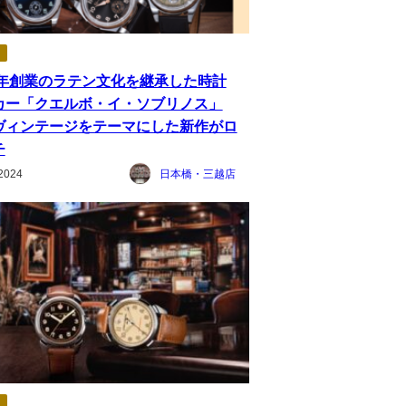
82年創業のラテン文化を継承した時計
カー「クエルボ・イ・ソブリノス」
ヴィンテージをテーマにした新作がロ
チ
2024
日本橋・三越店