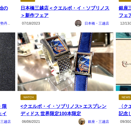
始の
日本橋三越店＜クエルボ・イ・ソブリノス
銀座
＞新作フェア
フェ
新宿・伊勢丹本館店（メンズ）
07/18/2023
日本橋・三越店
12/13/
WATCH
NEWS
・限
<クエルボ・イ・ソブリノス> エスプレン
〈ク
ェイ
ディドス 世界限定100本限定
記念
・三越店
06/06/2021
銀座・三越店
09/30/