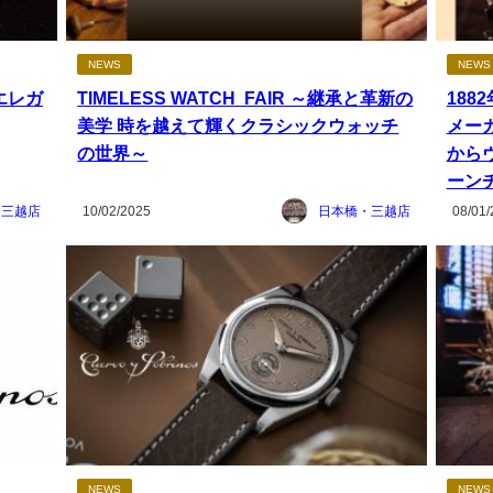
NEWS
NEWS
エレガ
TIMELESS WATCH FAIR ～継承と革新の
18
美学 時を越えて輝くクラシックウォッチ
メー
の世界～
から
ーン
・三越店
10/02/2025
日本橋・三越店
08/01/
NEWS
NEWS