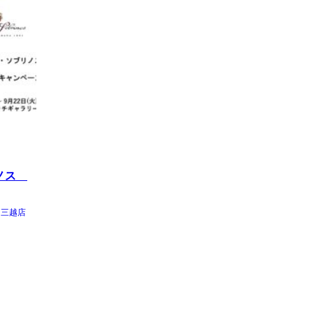
リノス
・三越店