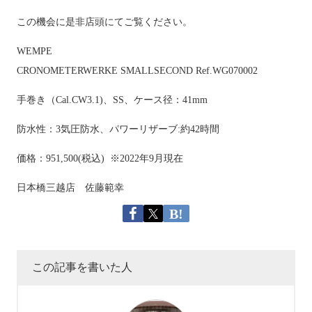
この機会に是非店頭にてご覧ください。
WEMPE
CRONOMETERWERKE SMALLSECOND Ref.WG070002
手巻き（
Cal.CW3.1)
、
SS
、ケース径：
41mm
防水性：
3
気圧防水、パワーリザーブ
:
約42時間
価格：
951,500(
税込
) ※2022
年
9
月現在
日本橋三越店 佐藤範幸
この記事を書いた人