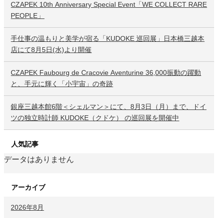
CZAPEK 10th Anniversary Special Event「WE COLLECT RARE
PEOPLE」
手仕事の温もりと美学が宿る「KUDOKE 巡回展」日本橋三越本
店にて8月5日(水)より開催
CZAPEK Faubourg de Cracovie Aventurine 36,000振動の躍動
と、手元に輝く「小宇宙」の奇跡
銀座三越本館6階＜シェルマン＞にて、8月3日（月）まで、ドイ
ツの独立時計師 KUDOKE（クドケ） の巡回展を開催中
人気記事
データはありません
アーカイブ
2026年8月