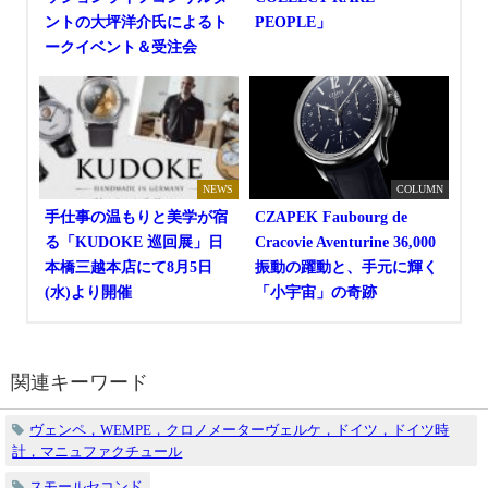
ントの大坪洋介氏によるト
PEOPLE」
ークイベント＆受注会
NEWS
COLUMN
手仕事の温もりと美学が宿
CZAPEK Faubourg de
る「KUDOKE 巡回展」日
Cracovie Aventurine 36,000
本橋三越本店にて8月5日
振動の躍動と、手元に輝く
(水)より開催
「小宇宙」の奇跡
関連キーワード
ヴェンペ，WEMPE，クロノメーターヴェルケ，ドイツ，ドイツ時
計，マニュファクチュール
スモールセコンド