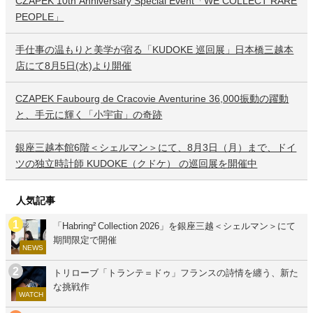
CZAPEK 10th Anniversary Special Event「WE COLLECT RARE
PEOPLE」
手仕事の温もりと美学が宿る「KUDOKE 巡回展」日本橋三越本
店にて8月5日(水)より開催
CZAPEK Faubourg de Cracovie Aventurine 36,000振動の躍動
と、手元に輝く「小宇宙」の奇跡
銀座三越本館6階＜シェルマン＞にて、8月3日（月）まで、ドイ
ツの独立時計師 KUDOKE（クドケ） の巡回展を開催中
人気記事
「Habring² Collection 2026」を銀座三越＜シェルマン＞にて
期間限定で開催
NEWS
トリローブ「トランテ＝ドゥ」フランスの詩情を纏う、新た
な挑戦作
WATCH