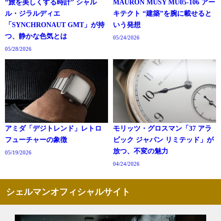
“旅を美しくする時計” シャル
MAURON MUSY MU05-106 アー
ル・ジラルディエ
キテクト “建築”を腕に載せると
「SYNCHRONAUT GMT」が持
いう発想
つ、静かな色気とは
05/24/2026
05/28/2026
アミダ「デジトレンド」レトロ
モリッツ・グロスマン「37 アラ
フューチャーの象徴
ビック ジャパン リミテッド」が
放つ、不変の魅力
05/19/2026
04/24/2026
シェルマンオフィシャルサイト