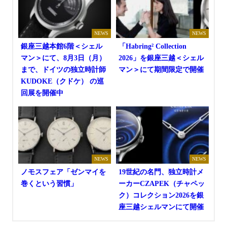
NEWS
NEWS
銀座三越本館6階＜シェル
「Habring² Collection
マン＞にて、8月3日（月）
2026」を銀座三越＜シェル
まで、ドイツの独立時計師
マン＞にて期間限定で開催
KUDOKE（クドケ） の巡
回展を開催中
NEWS
NEWS
ノモスフェア「ゼンマイを
19世紀の名門、独立時計メ
巻くという習慣」
ーカーCZAPEK（チャペッ
ク）コレクション2026を銀
座三越シェルマンにて開催