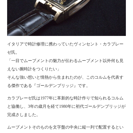
イタリアで時計修理に携わっていたヴィンセント・カラブレー
ゼ氏。
「一目でムーブメントの魅力が伝わるムーブメント以外何も見
えない腕時計をつくりたい」
そんな強い想いと情熱から生まれたのが、このコルムを代表す
る傑作である『ゴールデンブリッジ』です。
カラブレーゼ氏は
1977
年に革新的な時計作りで知られるコルム
と協働し、
3
年の歳月を経て
1980
年に初代ゴールデンブリッジが
完成さしました。
ムーブメントそのものを文字盤の中央に縦一列で配置するとい