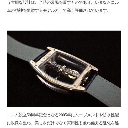
う大胆な設計は、当時の常識を覆すものであり、いまなおコル
ムの精神を象徴するモデルとして高く評価されています。
コルム設立
50
周年記念となる
2005
年にムーブメントや防水性能
に改良を重ね、美しさだけでなく実用性も兼ね備える進化を遂