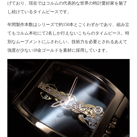
げており、現在ではコルムの代表的な世界の時計愛好家を魅了
し続けているタイムピースです。
年間製作本数はシリーズで約
150
本とごくわずかであり、組み立
てもコルム本社にて
2
名しか行えないこちらのタイムピース。特
別なムーブメントにふさわしい、技術力を必要とされるあえて
強度が少ない
18
金ゴールドを素材に採用しています。