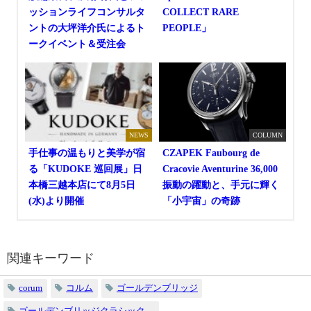
ッションライフコンサルタ
COLLECT RARE
ントの大坪洋介氏によるト
PEOPLE」
ークイベント＆受注会
NEWS
COLUMN
手仕事の温もりと美学が宿
CZAPEK Faubourg de
る「KUDOKE 巡回展」日
Cracovie Aventurine 36,000
本橋三越本店にて8月5日
振動の躍動と、手元に輝く
(水)より開催
「小宇宙」の奇跡
関連キーワード
corum
コルム
ゴールデンブリッジ
ゴールデンブリッジクラシック、