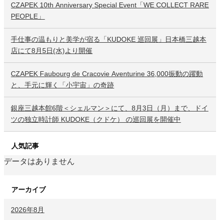
CZAPEK 10th Anniversary Special Event「WE COLLECT RARE
PEOPLE」
手仕事の温もりと美学が宿る「KUDOKE 巡回展」日本橋三越本
店にて8月5日(水)より開催
CZAPEK Faubourg de Cracovie Aventurine 36,000振動の躍動
と、手元に輝く「小宇宙」の奇跡
銀座三越本館6階＜シェルマン＞にて、8月3日（月）まで、ドイ
ツの独立時計師 KUDOKE（クドケ） の巡回展を開催中
人気記事
データはありません
アーカイブ
2026年8月