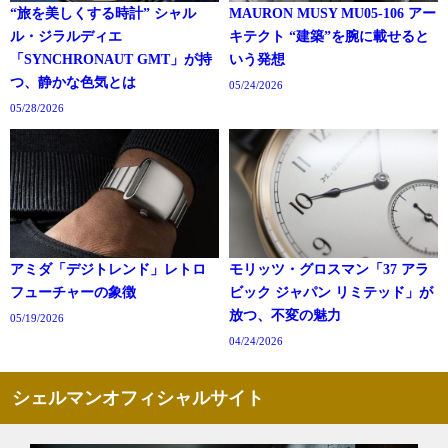
“旅を美しくする時計” シャル
MAURON MUSY MU05-106 アー
ル・ジラルディエ
キテクト “建築”を腕に載せると
「SYNCHRONAUT GMT」が持
いう発想
つ、静かな色気とは
05/24/2026
05/28/2026
アミダ「デジトレンド」レトロ
モリッツ・グロスマン「37 アラ
フューチャーの象徴
ビック ジャパン リミテッド」が
放つ、不変の魅力
05/19/2026
04/24/2026
シェルマンオフィシャルサイト