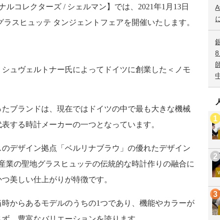
ナルコレクターズ
/
シェルマン】では、2021年1月13日
A
グラスヒュッテ タンジェントフェアを開催いたします。
ド・シュヴェルトナー氏によってドイツに創業した＜ノモ
ったブランドは、現在ではドイツの中で最も大きな機械
代表する時計メーカーの一つとなっています。
スのデザイン拠点「ベルリナブラウ」の優れたデザイン
産業の聖地グラスヒュッテの伝統的な時計作りの融合に
かつ美しい仕上がりが特徴です。
当時からあるモデルのうちの
1
つであり、機能やカラーが
さず、豊富なバリエーションを誇ります。