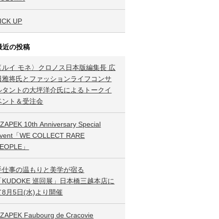
ICK UP
最近の投稿
〈ルイ モネ〉クロノス日本版編集長 広
田雅将氏とファッションライフコンサ
ルタントの大坪洋介氏によるトークイ
ベント＆受注会
ZAPEK 10th Anniversary Special
vent「WE COLLECT RARE
PEOPLE」
手仕事の温もりと美学が宿る
「KUDOKE 巡回展」日本橋三越本店に
て8月5日(水)より開催
ZAPEK Faubourg de Cracovie