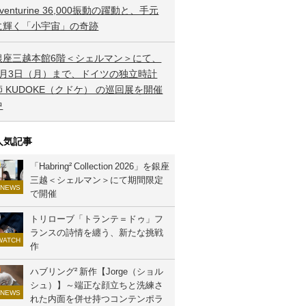
venturine 36,000振動の躍動と、手元
に輝く「小宇宙」の奇跡
銀座三越本館6階＜シェルマン＞にて、
8月3日（月）まで、ドイツの独立時計
師 KUDOKE（クドケ） の巡回展を開催
中
人気記事
「Habring² Collection 2026」を銀座
三越＜シェルマン＞にて期間限定
NEWS
で開催
トリローブ「トランテ＝ドゥ」フ
ランスの詩情を纏う、新たな挑戦
WATCH
作
ハブリング² 新作【Jorge（ショル
シュ）】～端正な顔立ちと洗練さ
NEWS
れた内面を併せ持つコンテンポラ