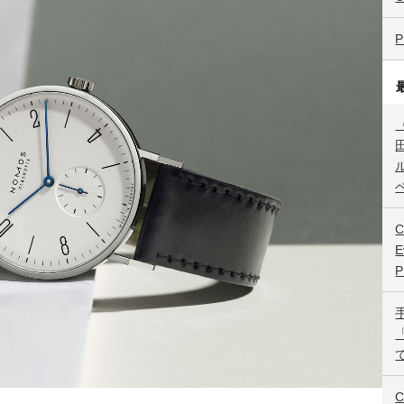
P
C
E
C