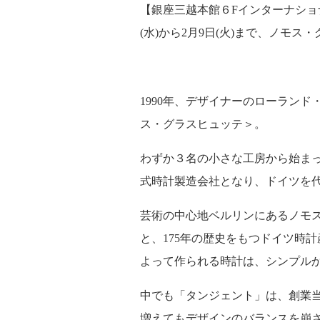
【銀座三越本館６
F
インターナショ
(
水
)
から2月9日
(
火
)
まで、ノモス・
1990年、デザイナーのローラン
ス・グラスヒュッテ＞。
わずか３名の小さな工房から始ま
式時計製造会社となり、ドイツを
芸術の中心地ベルリンにあるノモ
と、
175
年の歴史をもつドイツ時計
よって作られる時計は、シンプル
中でも「タンジェント」は、創業
増えてもデザインのバランスを崩